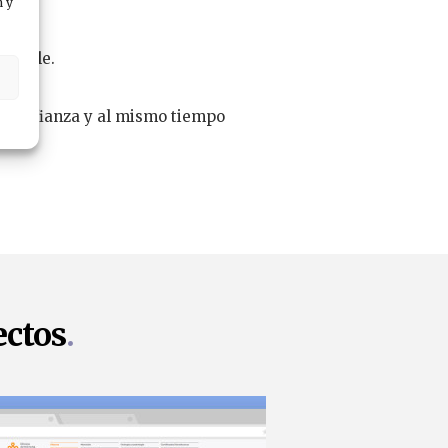
n y
n Chile.
s
ra confianza y al mismo tiempo
gen.
ectos