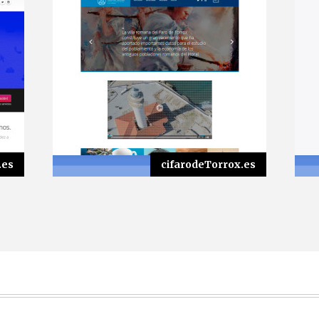
.es
cifarodeTorrox.es