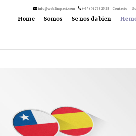
info@web2impact.com
(+34) 91 758 25 28
Contacto
So
Home
Somos
Se nos da bien
Hemo