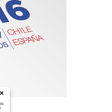
ada
e