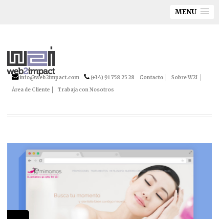
MENU
info@web2impact.com
(+34) 91 758 25 28
Contacto
Sobre W2I
Área de Cliente
Trabaja con Nosotros