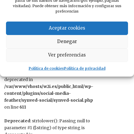
Síguenos en
partir de sus hábitos de navegación (por ejemplo, páginas
visitadas). Puede obtener más información y configurar sus
preferencias
Deprecated
: Constant
FILTER_SANITIZE_STRING is deprecated in
Aceptar cookies
/var/www/vhosts/w2i.es/public_html/wp-
content/plugins/social-media-
Denegar
feather/synved-social/synved-social.php
on line
608
Ver preferencias
Deprecated
: strlen(): Passing null to
Política de cookies
Política de privacidad
parameter #1 ($string) of type string is
deprecated in
/var/www/vhosts/w2i.es/public_html/wp-
content/plugins/social-media-
feather/synved-social/synved-social.php
on line
611
Deprecated
: strtolower(): Passing null to
parameter #1 ($string) of type string is