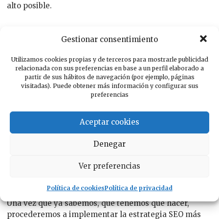
alto posible.
En una primera fase, realizaremos una investigación
Gestionar consentimiento
de mercado en el sector del cliente, así como un
análisis de la competencia. Con ello podremos analizar
Utilizamos cookies propias y de terceros para mostrarle publicidad
las palabras clave más utilizadas en dicho sector, así
relacionada con sus preferencias en base a un perfil elaborado a
partir de sus hábitos de navegación (por ejemplo, páginas
como la tendencia de búsqueda de palabras.
visitadas). Puede obtener más información y configurar sus
Igualmente se realizará un análisis de la web/tienda a
preferencias
posicionar. Con ello sabremos donde se puede mejorar
y que tenemos que hacer.
Aceptar cookies
Se analizará el posicionamiento actual, así como el
Denegar
tráfico generado y la calidad de las visitas. También
veremos la forma en la que se puede optimizar el sitio
Ver preferencias
web.
Política de cookies
Política de privacidad
Una vez que ya sabemos, que tenemos que hacer,
procederemos a implementar la estrategia SEO más