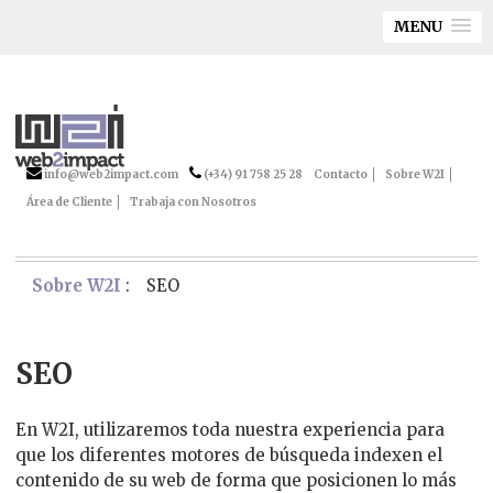
MENU
info@web2impact.com
(+34) 91 758 25 28
Contacto
Sobre W2I
Área de Cliente
Trabaja con Nosotros
Sobre W2I
:
SEO
SEO
En W2I, utilizaremos toda nuestra experiencia para
que los diferentes motores de búsqueda indexen el
contenido de su web de forma que posicionen lo más