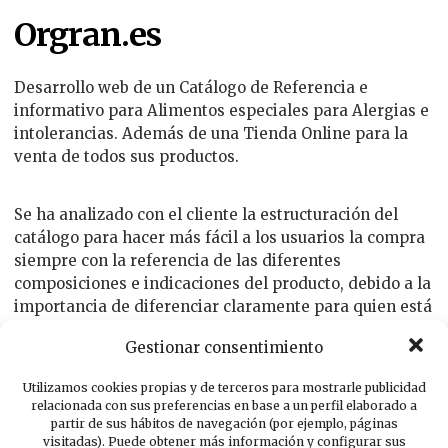
Orgran.es
Desarrollo web de un Catálogo de Referencia e
informativo para Alimentos especiales para Alergias e
intolerancias. Además de una Tienda Online para la
venta de todos sus productos.
Se ha analizado con el cliente la estructuración del
catálogo para hacer más fácil a los usuarios la compra
siempre con la referencia de las diferentes
composiciones e indicaciones del producto, debido a la
importancia de diferenciar claramente para quien está
permitido y a que tipo de intolerancia o alergia se
Gestionar consentimiento
refiere. Se integro el Ecommerce con Paypal, para
aceptar pagos seguros mediante tarjeta de crédito.
Utilizamos cookies propias y de terceros para mostrarle publicidad
relacionada con sus preferencias en base a un perfil elaborado a
partir de sus hábitos de navegación (por ejemplo, páginas
visitadas). Puede obtener más información y configurar sus