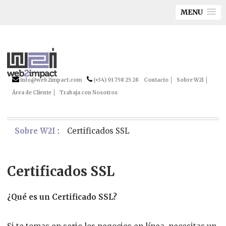
MENU
info@web2impact.com
(+34) 91 758 25 28
Contacto
Sobre W2I
Área de Cliente
Trabaja con Nosotros
Sobre W2I
:
Certificados SSL
Certificados SSL
¿Qué es un Certificado SSL?