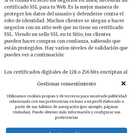
Si te tomas en serio los negocios en línea, necesitas un
certificado SSL para tu Web. Es la mejor manera de
proteger los datos del usuario y defenderse contra el
robo de identidad. Muchos clientes se niegan a hacer
negocios con un sitio web que no tiene un certificado
SSL. Viendo un sello SSL en tu Sitio, tus clientes
pueden hacer compras con confianza, sabiendo que
están protegidos. Hay varios niveles de validación que
puedes ver a continuación:
Los certificados digitales de 128 o 256 bits encriptan al
máximo la conexión entre tus clientes y tu página web
Gestionar consentimiento
evitando fraudes si la conexión es interceptada.
Utilizamos cookies propias y de terceros para mostrarle publicidad
relacionada con sus preferencias en base a un perfil elaborado a
IP incluida en los servidores de W2I
partir de sus hábitos de navegación (por ejemplo, páginas
Instalación gratuita en W2I
visitadas). Puede obtener más información y configurar sus
Marca Comodo
preferencias
Ideales para comercio electrónico