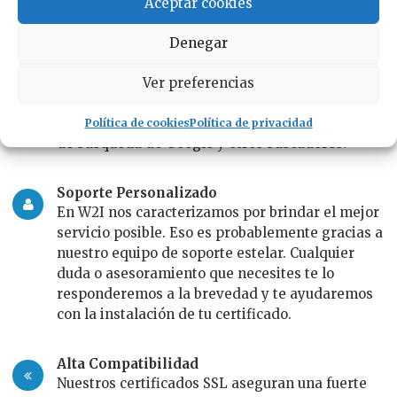
Aceptar cookies
¿Qué recibo con cada Certificado SSL?
Logo de Confianza (Site Seal)
Denegar
Los certificados en los que en su descripción se
especifica, incluyen un logo para ganarse la
Ver preferencias
confianza de los visitantes. Otros certificados,
incluyen el logo de «Seguro» en los resultados
Política de cookies
Política de privacidad
de búsqueda de Google y otros buscadores.
Soporte Personalizado
En W2I nos caracterizamos por brindar el mejor
servicio posible. Eso es probablemente gracias a
nuestro equipo de soporte estelar. Cualquier
duda o asesoramiento que necesites te lo
responderemos a la brevedad y te ayudaremos
con la instalación de tu certificado.
Alta Compatibilidad
Nuestros certificados SSL aseguran una fuerte